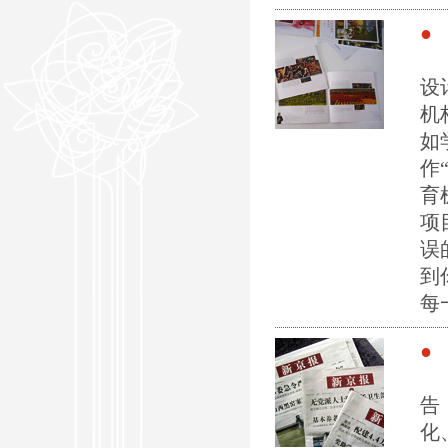
● 
教
设
机
如
作
育
项
误
到
每
● 
哈
告
化