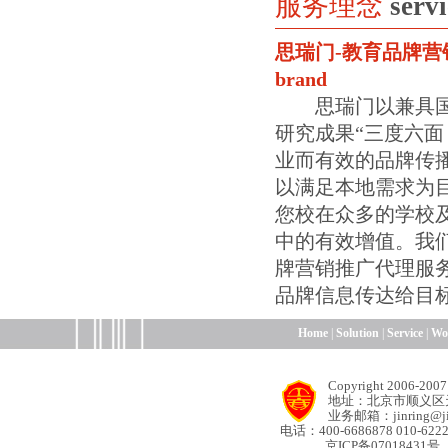
服务理念
serv
思瑞门-教育品牌营销理念thr
brand
思瑞门以兼具国际
研究成果“三度六面
业而有效的品牌传
以满足本地需求为
您校在众多的学校
中的有效增值。我
牌营销推广代理服
品牌信息传达给目
Home
|
Solution
|
Service
|
Wo
Copyright 200
地址：北京市顺义区天
业务邮箱：jinring@jin
电话：400-6686878 010-6222
京ICP备07018431号