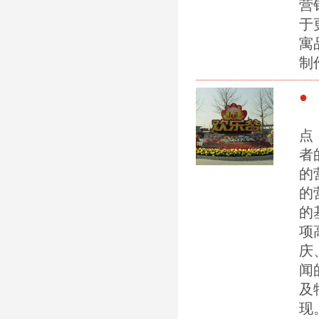
营
于
寓
制
● 
活
点
者
的
的
的
项
庆
闻
及
现