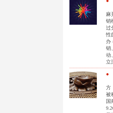
● 
当
麻
销
过
性
办
销
动
立
● 
送
方
被
国
9